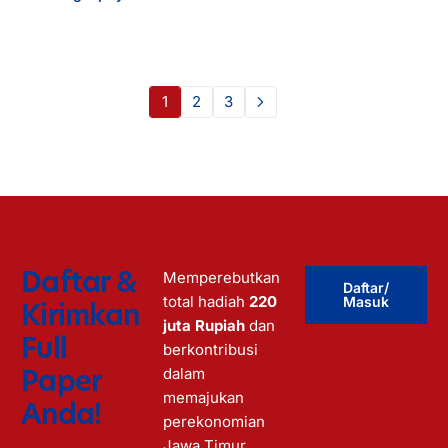
1
2
3
Daftar &
Memperebutkan
Daftar/
total hadiah
220
Masuk
Kirimkan
juta Rupiah
dan
Full
berkontribusi
Paper
dalam
memajukan
Anda!
perekonomian
Jawa Timur.